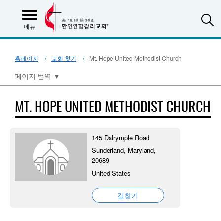
S
메뉴
홈페이지
교회 찾기
Mt. Hope United Methodist Church
페이지 번역
▼
MT. HOPE UNITED METHODIST CHURCH
145 Dalrymple Road
Sunderland, Maryland,
20689
United States
길찾기