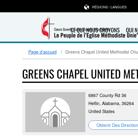
RÉGIONS / LANGUES
CE QUE NOUS CROYONS
QUI 
Page d’accueil
Greens Chapel United Methodist Ch
GREENS CHAPEL UNITED M
6867 County Rd 36
Heflin, Alabama, 36264
United States
Obtenir Des Directio