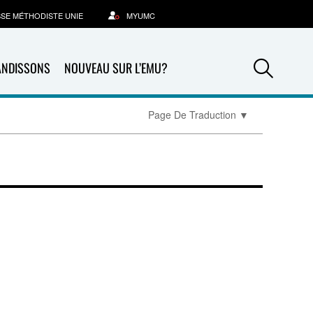
SSE MÉTHODISTE UNIE
MYUMC
Sea
ANDISSONS
NOUVEAU SUR L’EMU?
Page De Traduction
▼