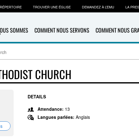
RÉPERTOIRE
TROUVER UNE ÉGLISE
DEMANDEZ À L’EMU
LA PRE
NOUS SOMMES
COMMENT NOUS SERVONS
COMMENT NOUS GR
urch
ETHODIST CHURCH
DETAILS
Attendance:
13
Langues parlées:
Anglais
ns