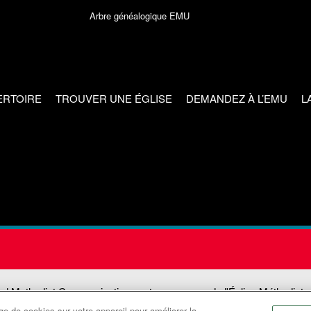
Arbre généalogique EMU
ERTOIRE
TROUVER UNE ÉGLISE
DEMANDEZ À L’EMU
L
ed Methodist Communications est une agence de l'Église Méthodiste
e de cookies sur votre appareil pour améliorer la