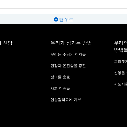
맨 위로
 신앙
우리가 섬기는 방법
우리의
방법
우리는 주님의 제자들
교회찾
건강과 온전함을 증진
신앙을
정의를 옹호
지도자를
사회 이슈들
연합감리교에 기부