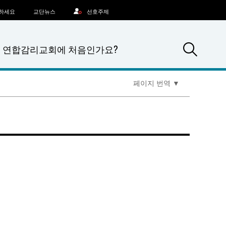
문하세요
교단뉴스
선호주제
Sea
연합감리교회에 처음인가요?
페이지 번역
▼