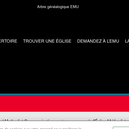
Arbre généalogique EMU
ERTOIRE
TROUVER UNE ÉGLISE
DEMANDEZ À L’EMU
L
ed Methodist Communications est une agence de l'Église Méthodiste
e de cookies sur votre appareil pour améliorer la