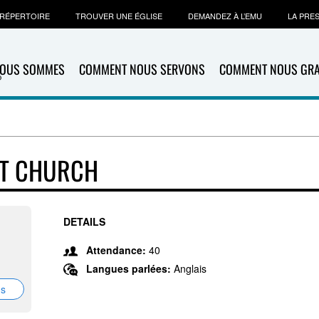
RÉPERTOIRE
TROUVER UNE ÉGLISE
DEMANDEZ À L’EMU
LA PRE
NOUS SOMMES
COMMENT NOUS SERVONS
COMMENT NOUS GR
ST CHURCH
DETAILS
Attendance:
40
Langues parlées:
Anglais
ns