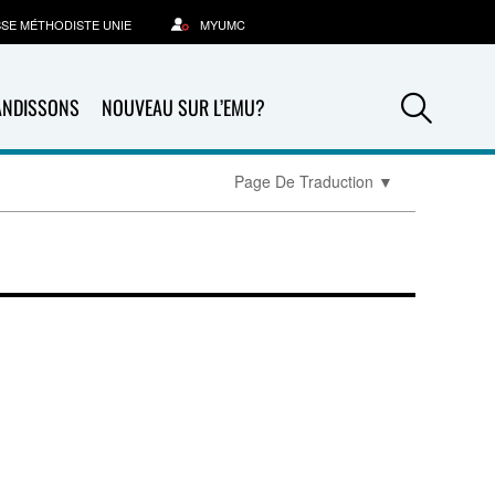
SSE MÉTHODISTE UNIE
MYUMC
Sea
ANDISSONS
NOUVEAU SUR L’EMU?
Page De Traduction
▼