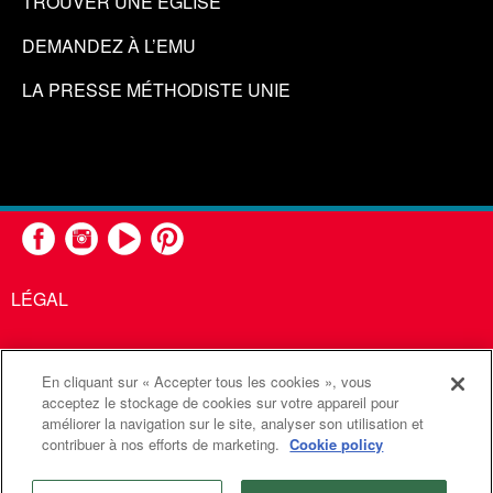
TROUVER UNE ÉGLISE
DEMANDEZ À L’EMU
LA PRESSE MÉTHODISTE UNIE
LÉGAL
En cliquant sur « Accepter tous les cookies », vous
United Methodist Communications est une agence de l'Église
acceptez le stockage de cookies sur votre appareil pour
améliorer la navigation sur le site, analyser son utilisation et
Méthodiste Unie
contribuer à nos efforts de marketing.
Cookie policy
©2026
Communications Méthodistes Unies. Tous droits
réservés