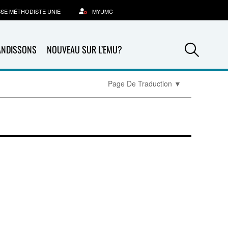
SSE MÉTHODISTE UNIE
MYUMC
Sea
ANDISSONS
NOUVEAU SUR L’EMU?
Page De Traduction
▼