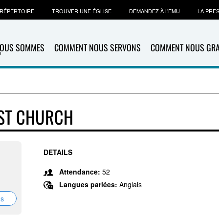
RÉPERTOIRE
TROUVER UNE ÉGLISE
DEMANDEZ À L’EMU
LA PRE
NOUS SOMMES
COMMENT NOUS SERVONS
COMMENT NOUS GR
IST CHURCH
DETAILS
Attendance:
52
Langues parlées:
Anglais
ns