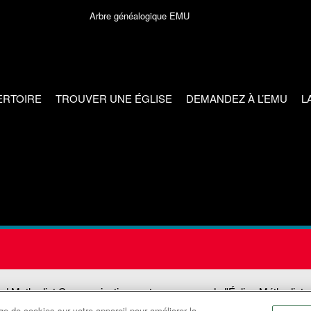
Arbre généalogique EMU
ERTOIRE
TROUVER UNE ÉGLISE
DEMANDEZ À L’EMU
L
ed Methodist Communications est une agence de l'Église Méthodiste
e de cookies sur votre appareil pour améliorer la