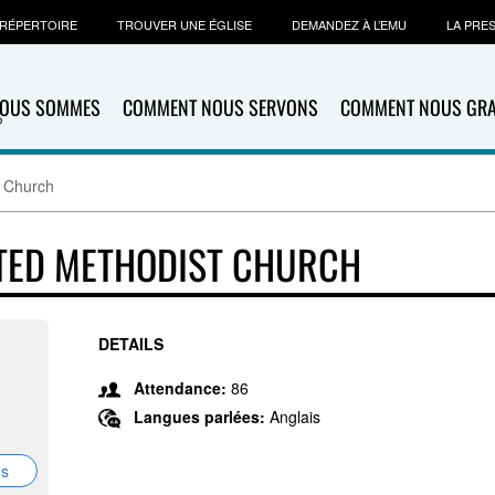
RÉPERTOIRE
TROUVER UNE ÉGLISE
DEMANDEZ À L’EMU
LA PRE
NOUS SOMMES
COMMENT NOUS SERVONS
COMMENT NOUS GR
t Church
TED METHODIST CHURCH
DETAILS
Attendance:
86
Langues parlées:
Anglais
ns