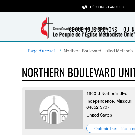
RÉGIONS / LANGUES
CE QUE NOUS CROYONS
QUI 
Page d’accueil
Northern Boulevard United Methodis
NORTHERN BOULEVARD UNI
1800 S Northern Blvd
Independence, Missouri,
64052-3707
United States
Obtenir Des Directio