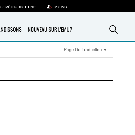
SSE MÉTHODISTE UNIE
MYUMC
Sea
ANDISSONS
NOUVEAU SUR L’EMU?
Page De Traduction
▼