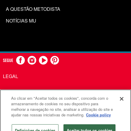
A QUESTÃO METODISTA
NOTÍCIAS MU
SEGUE
LEGAL
Ao clicar em "Aceitar todos os cookies", concorda com o
Comunicações Metodistas Unidas é uma agência da Igreja
armazenamento de cookies no seu dispositivo para
melhorar a navegação no site, analisar a utilização do site e
Metodista Unida
ajudar nas nossas iniciativas de marketing.
Cookie policy
©2026
Comunicações Metodistas Unidas. Todos os direitos
reservados
Definições de cookies
Aceitar todos os cookies