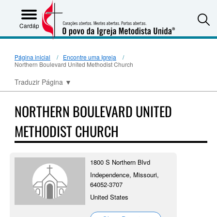
S
Cardápio
Página inicial
Encontre uma Igreja
Northern Boulevard United Methodist Church
Traduzir Página
▼
NORTHERN BOULEVARD UNITED
METHODIST CHURCH
1800 S Northern Blvd
Independence, Missouri,
64052-3707
United States