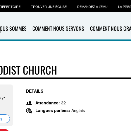
RÉPERTOIRE
TROUVER UNE ÉGLISE
DEMANDEZ À L’EMU
LA PRE
NOUS SOMMES
COMMENT NOUS SERVONS
COMMENT NOUS GR
h
ODIST CHURCH
DETAILS
1771
Attendance:
32
Langues parlées:
Anglais
ns