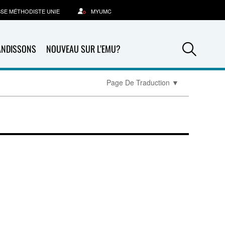
SSE MÉTHODISTE UNIE
MYUMC
Sea
ANDISSONS
NOUVEAU SUR L’EMU?
Page De Traduction
▼