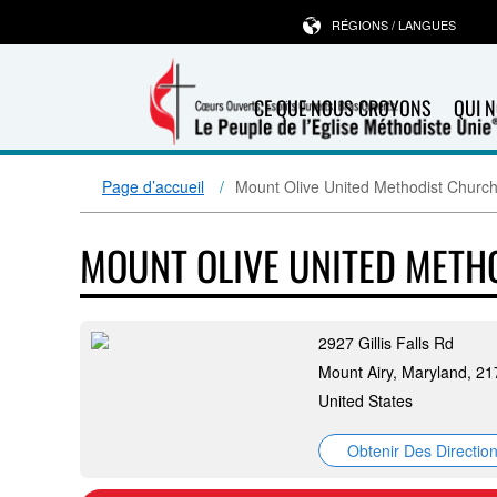
RÉGIONS / LANGUES
CE QUE NOUS CROYONS
QUI 
Page d’accueil
Mount Olive United Methodist Churc
MOUNT OLIVE UNITED METH
2927 Gillis Falls Rd
Mount Airy, Maryland, 2
United States
Obtenir Des Directio