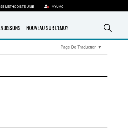
SSE MÉTHODISTE UNIE
MYUMC
Sea
ANDISSONS
NOUVEAU SUR L’EMU?
Page De Traduction
▼