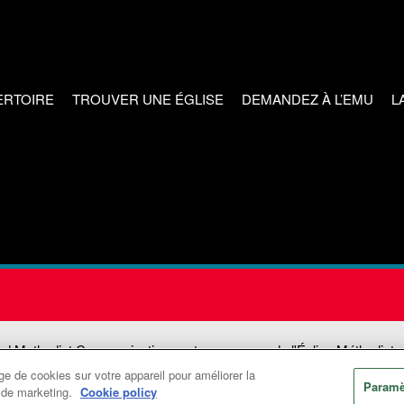
ERTOIRE
TROUVER UNE ÉGLISE
DEMANDEZ À L’EMU
L
ed Methodist Communications est une agence de l'Église Méthodiste
e de cookies sur votre appareil pour améliorer la
©2026
Communications Méthodistes Unies. Tous droits réservés
Paramè
ts de marketing.
Cookie policy