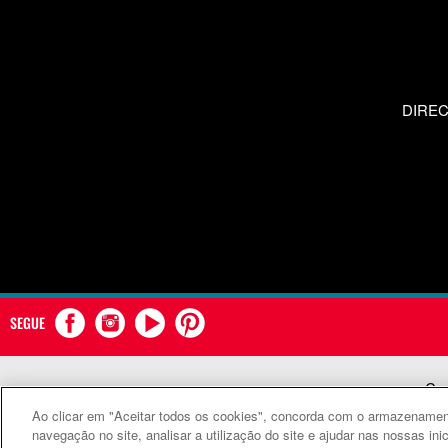
DIRE
SEGUE
Com
Ao clicar em "Aceitar todos os cookies", concorda com o armazenament
©
navegação no site, analisar a utilização do site e ajudar nas nossas ini