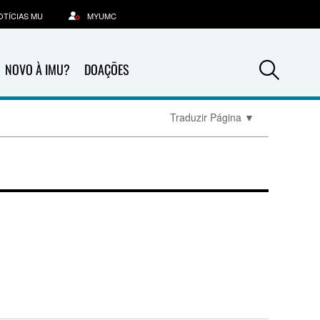
OTÍCIAS MU
MYUMC
Sea
NOVO À IMU?
DOAÇÕES
Traduzir Página
▼