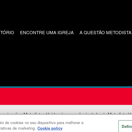
CTÓRIO
ENCONTRE UMA IGREJA
A QUESTÃO METODISTA
unicações Metodistas Unidas é uma agência da Igreja Metodista U
o de cookies no seu dispositivo para melhorar a
2026
Comunicações Metodistas Unidas. Todos os direitos reservad
Defin
ciativas de marketing.
Cookie policy