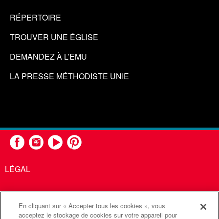
RÉPERTOIRE
TROUVER UNE ÉGLISE
DEMANDEZ À L’EMU
LA PRESSE MÉTHODISTE UNIE
LÉGAL
En cliquant sur « Accepter tous les cookies », vous
United Methodist Communications est une agence de l'Église
acceptez le stockage de cookies sur votre appareil pour