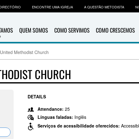
DIRECTÓRIO
ENCONTRE UMA IGREJA
A QUESTÃO METODISTA
N
ITAMOS
QUEM SOMOS
COMO SERVIMOS
COMO CRESCEMOS
 United Methodist Church
THODIST CHURCH
DETAILS
Attendance:
25
Línguas faladas:
Inglês
Serviços de acessibilidade oferecidos:
Accessib