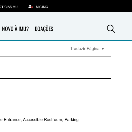
OTÍCIAS MU
MYUMC
Sea
NOVO À IMU?
DOAÇÕES
Traduzir Página
▼
le Entrance, Accessible Restroom, Parking