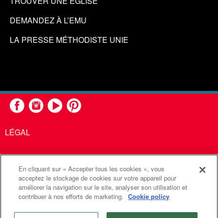
TROUVER UNE ÉGLISE
DEMANDEZ À L’EMU
LA PRESSE MÉTHODISTE UNIE
LÉGAL
En cliquant sur « Accepter tous les cookies », vous
United Methodist Communications est une agence de l'Église
acceptez le stockage de cookies sur votre appareil pour
améliorer la navigation sur le site, analyser son utilisation et
Méthodiste Unie
contribuer à nos efforts de marketing.
Cookie policy
©2026
Communications Méthodistes Unies. Tous droits
réservés