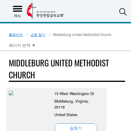
S
메뉴
홈페이지
교회 찾기
Middleburg United Methodist Church
페이지 번역
▼
MIDDLEBURG UNITED METHODIST
CHURCH
15 West Washington St
Middleburg, Virginia,
20118
United States
길찾기