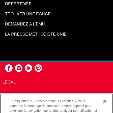
RÉPERTOIRE
TROUVER UNE ÉGLISE
DEMANDEZ À L’EMU
LA PRESSE MÉTHODISTE UNIE
LÉGAL
En cliquant sur « Accepter tous les cookies », vous
United Methodist Communications est une agence de l'Église
acceptez le stockage de cookies sur votre appareil pour
améliorer la navigation sur le site, analyser son utilisation et
Méthodiste Unie