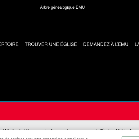
Arbre généalogique EMU
ERTOIRE
TROUVER UNE ÉGLISE
DEMANDEZ À L’EMU
L
ed Methodist Communications est une agence de l'Église Méthodiste
e de cookies sur votre appareil pour améliorer la