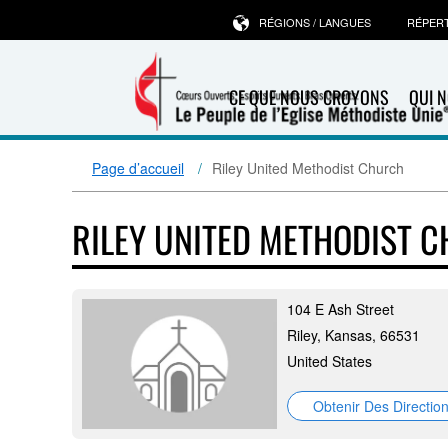
RÉGIONS / LANGUES
RÉPER
CE QUE NOUS CROYONS
QUI 
Page d’accueil
Riley United Methodist Church
RILEY UNITED METHODIST 
104 E Ash Street
Riley, Kansas, 66531
United States
Obtenir Des Directio