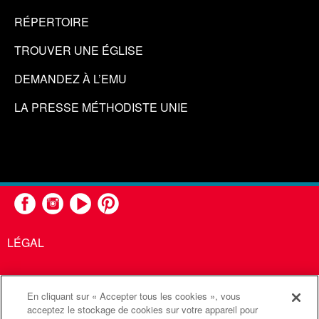
RÉPERTOIRE
TROUVER UNE ÉGLISE
DEMANDEZ À L’EMU
LA PRESSE MÉTHODISTE UNIE
LÉGAL
En cliquant sur « Accepter tous les cookies », vous
United Methodist Communications est une agence de l'Église
acceptez le stockage de cookies sur votre appareil pour