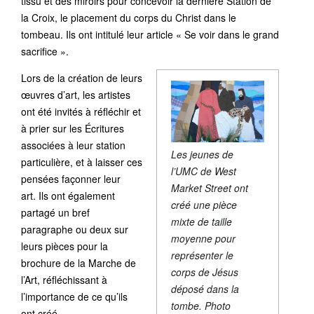
tissu et des miroirs pour concevoir la dernière Station de
la Croix, le placement du corps du Christ dans le
tombeau. Ils ont intitulé leur article « Se voir dans le grand
sacrifice ».
Lors de la création de leurs
œuvres d’art, les artistes
ont été invités à réfléchir et
à prier sur les Écritures
associées à leur station
Les jeunes de
particulière, et à laisser ces
l’UMC de West
pensées façonner leur
Market Street ont
art. Ils ont également
créé une pièce
partagé un bref
mixte de taille
paragraphe ou deux sur
moyenne
pour
leurs pièces pour la
représenter le
brochure de la Marche de
corps de Jésus
l’Art, réfléchissant à
déposé dans la
l’importance de ce qu’ils
tombe. Photo
ont créé.