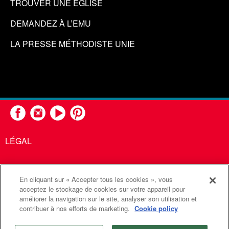
TROUVER UNE ÉGLISE
DEMANDEZ À L’EMU
LA PRESSE MÉTHODISTE UNIE
LÉGAL
En cliquant sur « Accepter tous les cookies », vous
United Methodist Communications est une agence de l'Église
acceptez le stockage de cookies sur votre appareil pour
améliorer la navigation sur le site, analyser son utilisation et
Méthodiste Unie
contribuer à nos efforts de marketing.
Cookie policy
©2026
Communications Méthodistes Unies. Tous droits
réservés