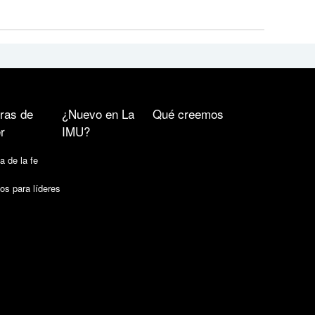
ras de
¿Nuevo en La
Qué creemos
r
IMU?
a de la fe
os para líderes