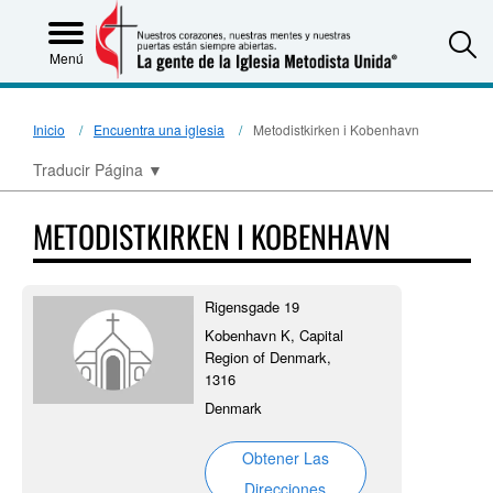
S
Menú
Inicio
Encuentra una iglesia
Metodistkirken i Kobenhavn
Traducir Página
▼
METODISTKIRKEN I KOBENHAVN
Rigensgade 19
Kobenhavn K, Capital
Region of Denmark,
1316
Denmark
Obtener Las
Direcciones