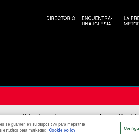
DIRECTORIO
ENCUENTRA-
LA PR
UNA-IGLESIA
METOD
icaciones Metodistas Unidas es una agencia de la Iglesia Metodista
ies se guarden en su dispositivo para mejorar la
026
Comunicaciones Metodistas Unidas. Reservados todos los dere
Configu
os estudios para marketing.
Cookie policy