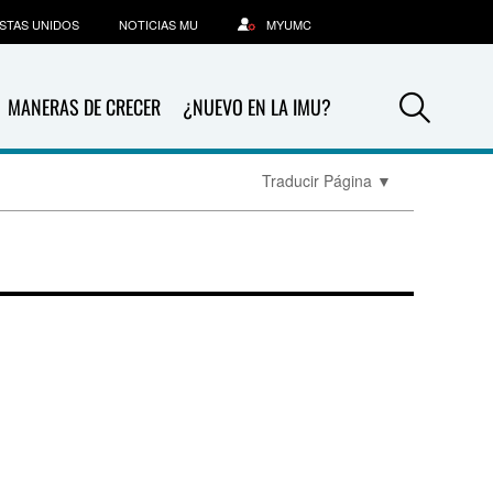
STAS UNIDOS
NOTICIAS MU
MYUMC
Sea
MANERAS DE CRECER
¿NUEVO EN LA IMU?
Traducir Página
▼