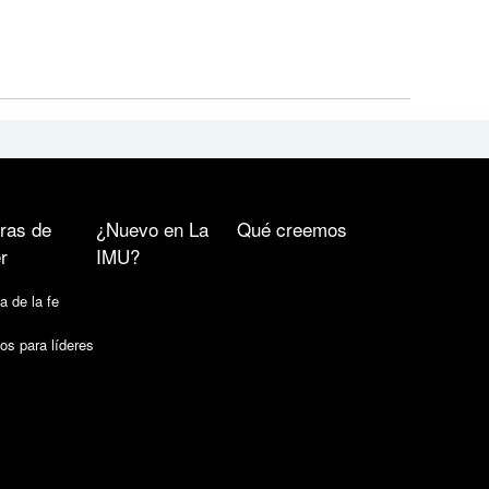
ras de
¿Nuevo en La
Qué creemos
r
IMU?
a de la fe
os para líderes