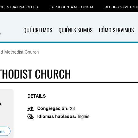
CUENTRA-UNA-IGLESIA
LA PREGUNTA METODISTA
RECURSOS METODI
QUÉ CREEMOS
QUIÉNES SOMOS
CÓMO SERVIMOS
ed Methodist Church
ETHODIST CHURCH
DETAILS
a,
Congregación:
23
Idiomas hablados:
Inglés
nes