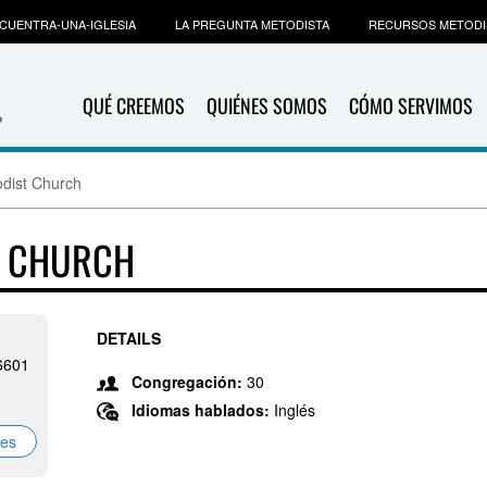
CUENTRA-UNA-IGLESIA
LA PREGUNTA METODISTA
RECURSOS METODI
QUÉ CREEMOS
QUIÉNES SOMOS
CÓMO SERVIMOS
dist Church
T CHURCH
DETAILS
16601
Congregación:
30
Idiomas hablados:
Inglés
nes