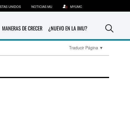
STAS UNIDOS
NOTICIAS MU
MYUMC
Sea
MANERAS DE CRECER
¿NUEVO EN LA IMU?
Traducir Página
▼