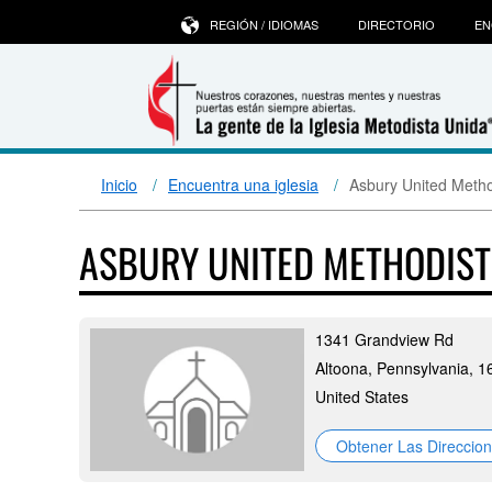
REGIÓN / IDIOMAS
DIRECTORIO
EN
Inicio
Encuentra una iglesia
Asbury United Metho
ASBURY UNITED METHODIS
1341 Grandview Rd
Altoona, Pennsylvania, 
United States
Obtener Las Direccio