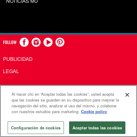
NOTICIAS MU
FOLLOW
PUBLICIDAD
LEGAL
Al hacer clic en “Aceptar todas las cookies”, usted acepta
Comunicaciones Metodistas Unidas es una agencia de la
que las cookies se guarden en su dispositivo para mejorar la
navegación del sitio, analizar el uso del mismo, y colaborar
Iglesia Metodista Unida
con nuestros estudios para marketing.
Cookie policy
©2026
Comunicaciones Metodistas Unidas. Reservados
todos los derechos
Configuración de cookies
Aceptar todas las cookies