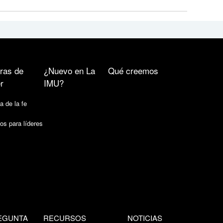
ras de
¿Nuevo en La
Qué creemos
r
IMU?
a de la fe
os para líderes
EGUNTA
RECURSOS
NOTICIAS