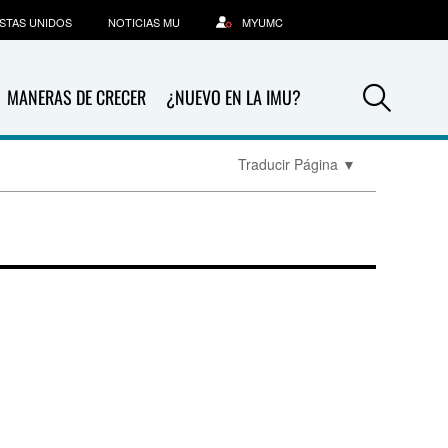
STAS UNIDOS
NOTICIAS MU
MYUMC
Sea
MANERAS DE CRECER
¿NUEVO EN LA IMU?
Traducir Página
▼