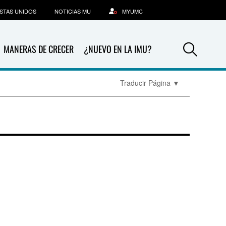
STAS UNIDOS
NOTICIAS MU
MYUMC
Sea
MANERAS DE CRECER
¿NUEVO EN LA IMU?
Traducir Página
▼