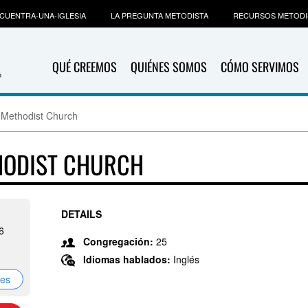
CUENTRA-UNA-IGLESIA
LA PREGUNTA METODISTA
RECURSOS METODI
QUÉ CREEMOS
QUIÉNES SOMOS
CÓMO SERVIMOS
 Methodist Church
HODIST CHURCH
DETAILS
6
Congregación:
25
Idiomas hablados:
Inglés
nes