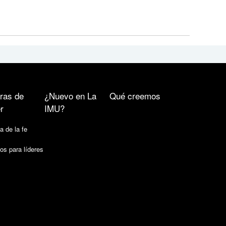
ras de
¿Nuevo en La
Qué creemos
r
IMU?
a de la fe
os para líderes