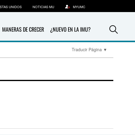
STAS UNIDOS
NOTICIAS MU
MYUMC
Sea
MANERAS DE CRECER
¿NUEVO EN LA IMU?
Traducir Página
▼