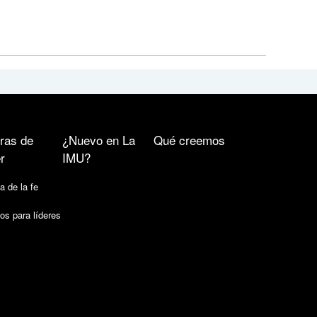
ras de
¿Nuevo en La
Qué creemos
r
IMU?
a de la fe
os para líderes