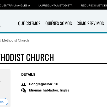
CUENTRA-UNA-IGLESIA
LA PREGUNTA METODISTA
RECURSOS METODI
QUÉ CREEMOS
QUIÉNES SOMOS
CÓMO SERVIMOS
d Methodist Church
THODIST CHURCH
DETAILS
,
Congregación:
16
Idiomas hablados:
Inglés
nes