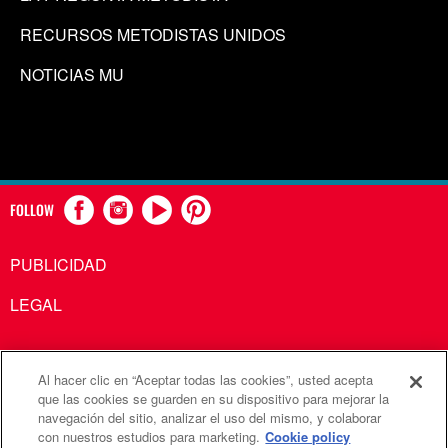
RECURSOS METODISTAS UNIDOS
NOTICIAS MU
FOLLOW
PUBLICIDAD
LEGAL
Al hacer clic en “Aceptar todas las cookies”, usted acepta
Comunicaciones Metodistas Unidas es una agencia de la
que las cookies se guarden en su dispositivo para mejorar la
navegación del sitio, analizar el uso del mismo, y colaborar
Iglesia Metodista Unida
con nuestros estudios para marketing.
Cookie policy