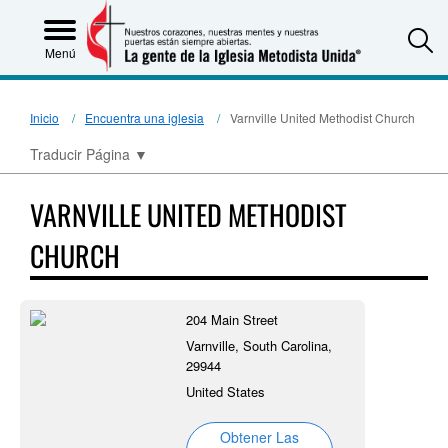
S
Menú
Inicio
Encuentra una iglesia
Varnville United Methodist Church
Traducir Página
▼
VARNVILLE UNITED METHODIST
CHURCH
204 Main Street
Varnville, South Carolina,
29944
United States
Obtener Las