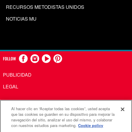
RECURSOS METODISTAS UNIDOS
NOTICIAS MU
FOLLOW
PUBLICIDAD
LEGAL
Al hacer clic en “Aceptar todas las cookies”, usted acepta
Comunicaciones Metodistas Unidas es una agencia de la
que las cookies se guarden en su dispositivo para mejorar la
navegación del sitio, analizar el uso del mismo, y colaborar
Iglesia Metodista Unida
con nuestros estudios para marketing.
Cookie policy
©2026
Comunicaciones Metodistas Unidas. Reservados