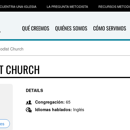
CUENTRA-UNA-IGLESIA
LA PREGUNTA METODISTA
RECURSOS METODI
QUÉ CREEMOS
QUIÉNES SOMOS
CÓMO SERVIMOS
odist Church
ST CHURCH
DETAILS
Congregación:
65
Idiomas hablados:
Inglés
nes