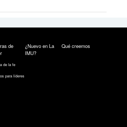
ras de
¿Nuevo en La
Qué creemos
r
IMU?
a de la fe
os para líderes