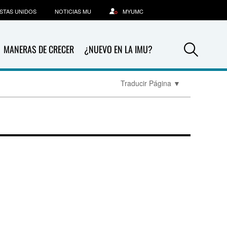
STAS UNIDOS
NOTICIAS MU
MYUMC
Sea
MANERAS DE CRECER
¿NUEVO EN LA IMU?
Traducir Página
▼