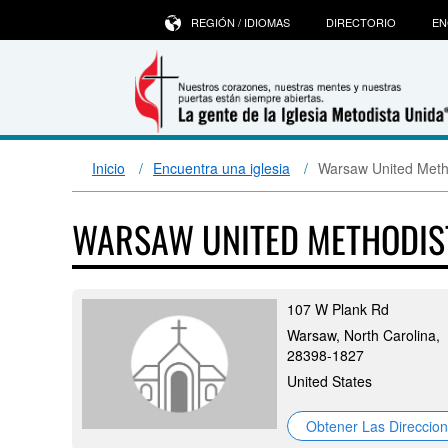
REGIÓN / IDIOMAS
DIRECTORIO
EN
Inicio
Encuentra una iglesia
Warsaw United Meth
WARSAW UNITED METHODI
107 W Plank Rd
Warsaw, North Carolina,
28398-1827
United States
Obtener Las Direccio