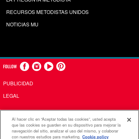
RECURSOS METODISTAS UNIDOS
NOTICIAS MU
FOLLOW
PUBLICIDAD
LEGAL
Al hacer clic en “Aceptar todas las cookies”, usted acepta
Comunicaciones Metodistas Unidas es una agencia de la
que las cookies se guarden en su dispositivo para mejorar la
navegación del sitio, analizar el uso del mismo, y colaborar
Iglesia Metodista Unida
con nuestros estudios para marketing.
Cookie policy