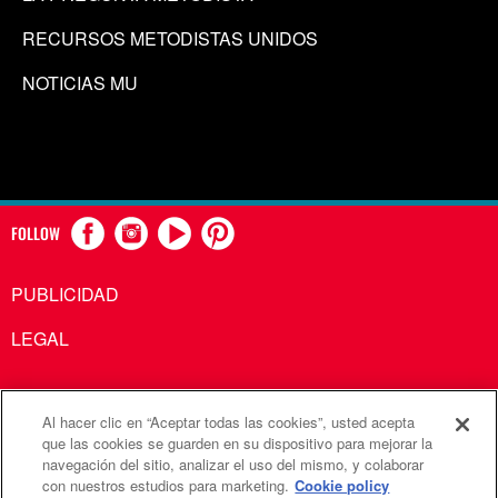
RECURSOS METODISTAS UNIDOS
NOTICIAS MU
FOLLOW
PUBLICIDAD
LEGAL
Al hacer clic en “Aceptar todas las cookies”, usted acepta
Comunicaciones Metodistas Unidas es una agencia de la
que las cookies se guarden en su dispositivo para mejorar la
navegación del sitio, analizar el uso del mismo, y colaborar
Iglesia Metodista Unida
con nuestros estudios para marketing.
Cookie policy