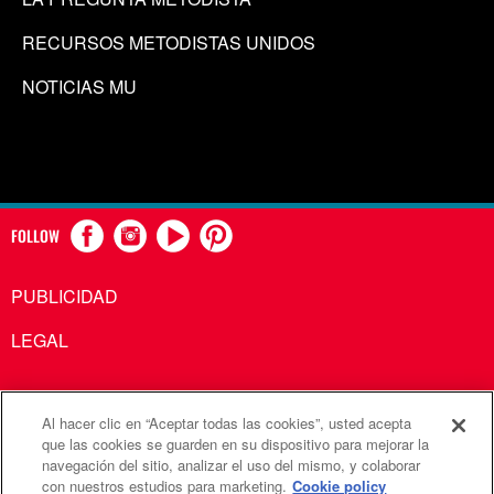
RECURSOS METODISTAS UNIDOS
NOTICIAS MU
FOLLOW
PUBLICIDAD
LEGAL
Al hacer clic en “Aceptar todas las cookies”, usted acepta
Comunicaciones Metodistas Unidas es una agencia de la
que las cookies se guarden en su dispositivo para mejorar la
navegación del sitio, analizar el uso del mismo, y colaborar
Iglesia Metodista Unida
con nuestros estudios para marketing.
Cookie policy