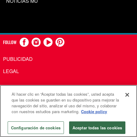
NOTICIAS MU
FOLLOW
PUBLICIDAD
LEGAL
Al hacer clic en “Aceptar todas las cookies”, usted acepta
Comunicaciones Metodistas Unidas es una agencia de la
que las cookies se guarden en su dispositivo para mejorar la
navegación del sitio, analizar el uso del mismo, y colaborar
Iglesia Metodista Unida
con nuestros estudios para marketing.
Cookie policy
©2026
Comunicaciones Metodistas Unidas. Reservados
todos los derechos
Configuración de cookies
Aceptar todas las cookies