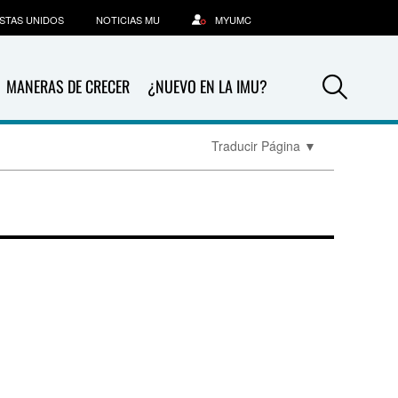
STAS UNIDOS
NOTICIAS MU
MYUMC
Sea
MANERAS DE CRECER
¿NUEVO EN LA IMU?
Traducir Página
▼