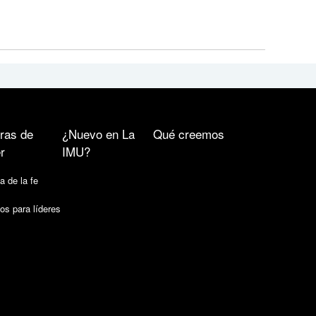
ras de
¿Nuevo en La
Qué creemos
r
IMU?
a de la fe
os para líderes