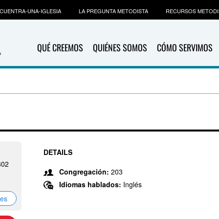
CUENTRA-UNA-IGLESIA
LA PREGUNTA METODISTA
RECURSOS METODI
QUÉ CREEMOS
QUIÉNES SOMOS
CÓMO SERVIMOS
DETAILS
802
Congregación:
203
Idiomas hablados:
Inglés
nes