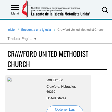
S
Menú
Inicio
Encuentra una iglesia
Crawford United Methodist Church
Traducir Página
▼
CRAWFORD UNITED METHODIST
CHURCH
238 Elm St
Crawford, Nebraska,
69339
United States
Obtener Las