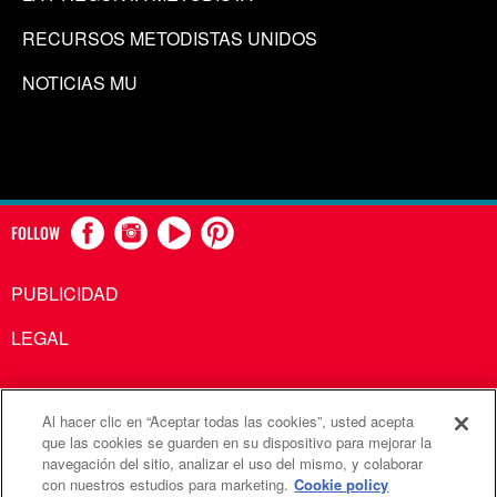
RECURSOS METODISTAS UNIDOS
NOTICIAS MU
FOLLOW
PUBLICIDAD
LEGAL
Al hacer clic en “Aceptar todas las cookies”, usted acepta
Comunicaciones Metodistas Unidas es una agencia de la
que las cookies se guarden en su dispositivo para mejorar la
navegación del sitio, analizar el uso del mismo, y colaborar
Iglesia Metodista Unida
con nuestros estudios para marketing.
Cookie policy