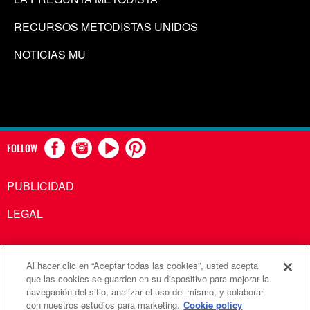
RECURSOS METODISTAS UNIDOS
NOTICIAS MU
FOLLOW
PUBLICIDAD
LEGAL
Al hacer clic en “Aceptar todas las cookies”, usted acepta
Comunicaciones Metodistas Unidas es una agencia de la
que las cookies se guarden en su dispositivo para mejorar la
navegación del sitio, analizar el uso del mismo, y colaborar
Iglesia Metodista Unida
con nuestros estudios para marketing.
Cookie policy