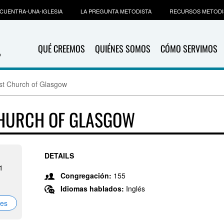
CUENTRA-UNA-IGLESIA
LA PREGUNTA METODISTA
RECURSOS METODI
QUÉ CREEMOS
QUIÉNES SOMOS
CÓMO SERVIMOS
ist Church of Glasgow
CHURCH OF GLASGOW
DETAILS
1
Congregación:
155
Idiomas hablados:
Inglés
nes