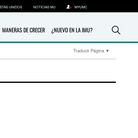
STAS UNIDOS
NOTICIAS MU
MYUMC
Sea
MANERAS DE CRECER
¿NUEVO EN LA IMU?
Traducir Página
▼