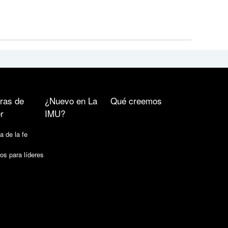
ras de
¿Nuevo en La
Qué creemos
r
IMU?
a de la fe
os para líderes