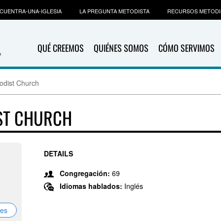
CUENTRA-UNA-IGLESIA
LA PREGUNTA METODISTA
RECURSOS METODI
QUÉ CREEMOS
QUIÉNES SOMOS
CÓMO SERVIMOS
hodist Church
ST CHURCH
DETAILS
Congregación:
69
Idiomas hablados:
Inglés
nes