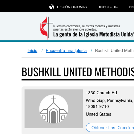
REGIÓN / IDIOMAS
DIRECTORIO
EN
Inicio
Encuentra una iglesia
Bushkill United Met
BUSHKILL UNITED METHODI
1330 Church Rd
Wind Gap, Pennsylvania,
18091-9710
United States
Obtener Las Direccio