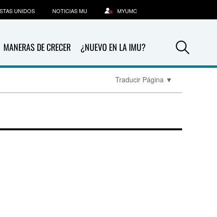
STAS UNIDOS
NOTICIAS MU
MYUMC
Sea
MANERAS DE CRECER
¿NUEVO EN LA IMU?
Traducir Página
▼