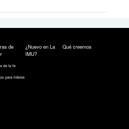
ras de
¿Nuevo en La
Qué creemos
r
IMU?
a de la fe
os para líderes