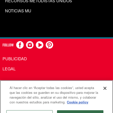
RECURSOS METODISTAS UNIDOS
NOTICIAS MU
FOLLOW
PUBLICIDAD
LEGAL
Al hacer clic en “Aceptar todas las cookies”, usted acepta
Comunicaciones Metodistas Unidas es una agencia de la
que las cookies se guarden en su dispositivo para mejorar la
navegación del sitio, analizar el uso del mismo, y colaborar
Iglesia Metodista Unida
con nuestros estudios para marketing.
Cookie policy
©2026
Comunicaciones Metodistas Unidas. Reservados
todos los derechos