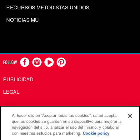
RECURSOS METODISTAS UNIDOS
NOTICIAS MU
FOLLOW
PUBLICIDAD
LEGAL
Al hacer clic en “Aceptar todas las cookies”, usted acepta
Comunicaciones Metodistas Unidas es una agencia de la
que las cookies se guarden en su dispositivo para mejorar la
navegación del sitio, analizar el uso del mismo, y colaborar
Iglesia Metodista Unida
con nuestros estudios para marketing.
Cookie policy
©2026
Comunicaciones Metodistas Unidas. Reservados