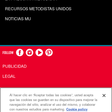
RECURSOS METODISTAS UNIDOS
NOTICIAS MU
FOLLOW
PUBLICIDAD
LEGAL
Al hacer clic en “Aceptar todas las cookies”, usted acepta
Comunicaciones Metodistas Unidas es una agencia de la
que las cookies se guarden en su dispositivo para mejorar la
navegación del sitio, analizar el uso del mismo, y colaborar
Iglesia Metodista Unida
con nuestros estudios para marketing.
Cookie policy