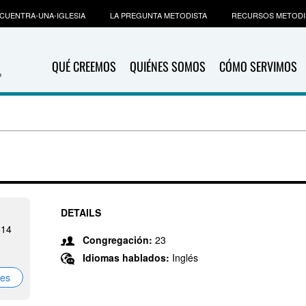
CUENTRA-UNA-IGLESIA
LA PREGUNTA METODISTA
RECURSOS METODI
QUÉ CREEMOS
QUIÉNES SOMOS
CÓMO SERVIMOS
DETAILS
614
Congregación:
23
Idiomas hablados:
Inglés
nes