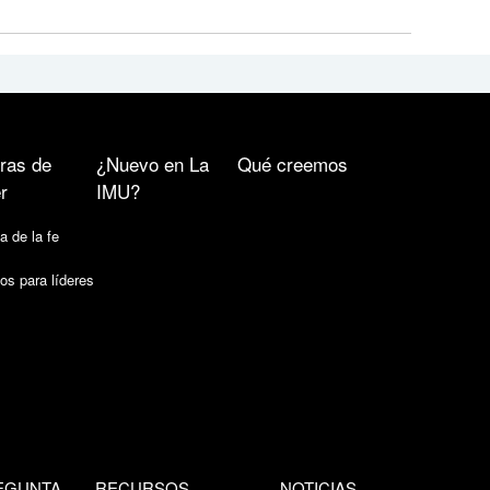
ras de
¿Nuevo en La
Qué creemos
r
IMU?
a de la fe
os para líderes
EGUNTA
RECURSOS
NOTICIAS