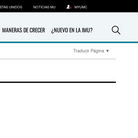
STAS UNIDOS
NOTICIAS MU
MYUMC
Sea
MANERAS DE CRECER
¿NUEVO EN LA IMU?
Traducir Página
▼