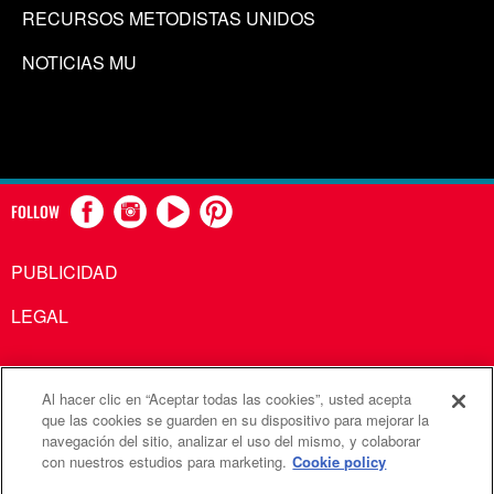
RECURSOS METODISTAS UNIDOS
NOTICIAS MU
FOLLOW
PUBLICIDAD
LEGAL
Al hacer clic en “Aceptar todas las cookies”, usted acepta
Comunicaciones Metodistas Unidas es una agencia de la
que las cookies se guarden en su dispositivo para mejorar la
navegación del sitio, analizar el uso del mismo, y colaborar
Iglesia Metodista Unida
con nuestros estudios para marketing.
Cookie policy
©2026
Comunicaciones Metodistas Unidas. Reservados