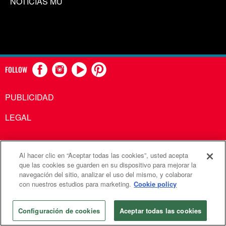
NOTICIAS MU
FOLLOW
PUBLICIDAD
LEGAL
Al hacer clic en “Aceptar todas las cookies”, usted acepta
Comunicaciones Metodistas Unidas es una agencia de la
que las cookies se guarden en su dispositivo para mejorar la
navegación del sitio, analizar el uso del mismo, y colaborar
Iglesia Metodista Unida
con nuestros estudios para marketing.
Cookie policy
©2026
Comunicaciones Metodistas Unidas. Reservados
todos los derechos
Configuración de cookies
Aceptar todas las cookies