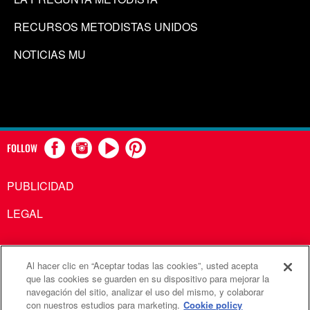
RECURSOS METODISTAS UNIDOS
NOTICIAS MU
FOLLOW
PUBLICIDAD
LEGAL
Al hacer clic en “Aceptar todas las cookies”, usted acepta
Comunicaciones Metodistas Unidas es una agencia de la
que las cookies se guarden en su dispositivo para mejorar la
navegación del sitio, analizar el uso del mismo, y colaborar
Iglesia Metodista Unida
con nuestros estudios para marketing.
Cookie policy